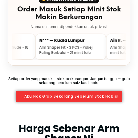
Order Masuk Setiap Minit Stok
Makin Berkurangan
Nama customer dipendekkan untuk privasi.
N*** — Kuala Lumpur
Ain R. — Perak
6
Arm Shaper Fit • 3 PCS • Pakej
Arm Shaper Fit • 1 PCS • Hitam 
Paling Berbaloi • 21 minit lalu
minit lalu
Setiap order yang masuk = stok berkurangan. Jangan tunggu — grab
sekarang sebelum saiz kau habis.
→ Aku Nak Grab Sekarang Sebelum Stok Habis!
Harga Sebenar Arm