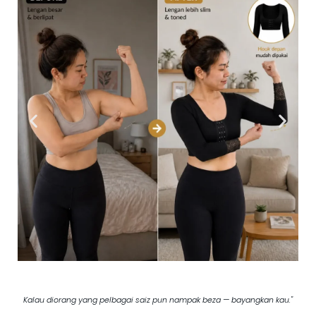
Kalau diorang yang pelbagai saiz pun nampak beza — bayangkan kau."