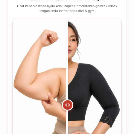
Lihat keberkesanan nyata Arm Shaper Fit meratakan gelecek lemak
lengan serta-merta tanpa diet & gym.