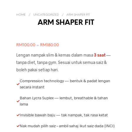
HOME
/
UNCATEGORIZED
/
ARM SHAPER FIT
ARM SHAPER FIT
RM
100.00
–
RM
180.00
Lengan nampak slim & kemas dalam masa
3 saat
—
tanpa diet, tanpa gym. Sesuai untuk semua saiz &
boleh pakai setiap hari.
Compression technology — bentuk & padat lengan
✓
secara instant
Bahan Lycra Suplex — lembut, breathable & tahan
✓
lama
✓
Invisible bawah baju — tak nampak, tak rasa ketat
✓
Nak mudah pilih saiz – ambil sahaj ikut saiz dada (INCI)