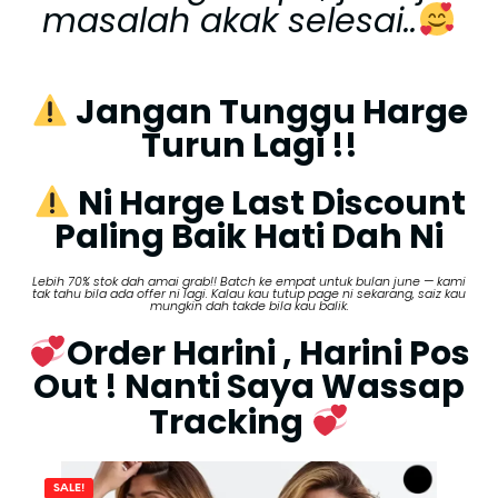
masalah akak selesai..
Jangan Tunggu Harge
Turun Lagi !!
Ni Harge Last Discount
Paling Baik Hati Dah Ni
Lebih 70% stok dah amai grab!! Batch ke empat untuk bulan june — kami
tak tahu bila ada offer ni lagi. Kalau kau tutup page ni sekarang, saiz kau
mungkin dah takde bila kau balik.
Order Harini , Harini Pos
Out ! Nanti Saya Wassap
Tracking
SALE!